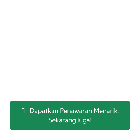
Berpengalaman selama lebih dari 20 Tahun
sejak 2003 renovasi ringan, sedang, atau
berat. Bangun baru rumah, kantor, kios, ruko,
apartemen, kost-kost-an, cluster, kavling,
pasar, masjid, gudang, hotel, restoran, pabrik,
taman, jalan, jembatan dan bangunan lainnya.
Kami satu-satunya jasa tukang bangunan
Bogor tanpa uang muka (DP), survey dan
konsultasi gratis, harga terjangkau, sistem
pembayaran ringan, selesai tepat waktu, dan
mutu terjamin.
Dapatkan Penawaran Menarik,
Sekarang Juga!