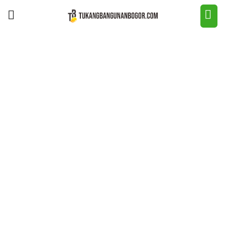
JASA TUKANG
BANGUNAN NO.
1 DI BOGOR
Kami siap membangun atau merenovasi
rumah dan bangunan Anda