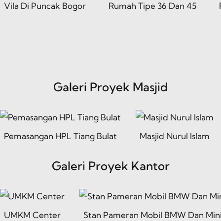
la Di Puncak Bogor
Rumah Tipe 36 Dan 45
Rum
Galeri Proyek Masjid
sangan HPL Tiang Bulat
Masjid Nurul Islam
Mas
Galeri Proyek Kantor
UMKM Center
Stan Pameran Mobil BMW Dan Mini